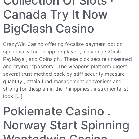
Collection Of Slots ·
Canada Try It Now
BigClash Casino
CrazyWin Casino offering focalize payment option
specifically for Philippine player , including GCash ,
PayMaya , and Coins.ph . These pick secure unseamed
and crying repository . The weapons platform digest
several trust method back by stiff security measure
quantity , attain fund management convenient and
strong for thespian in the Philippines . instrumentalist
look […]
Pokiemate Casino .
Norway Start Spinning