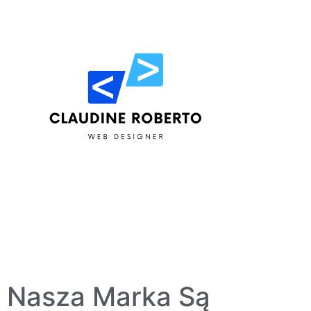
Autor:
claudineroberto@hot
Nasza Marka Są