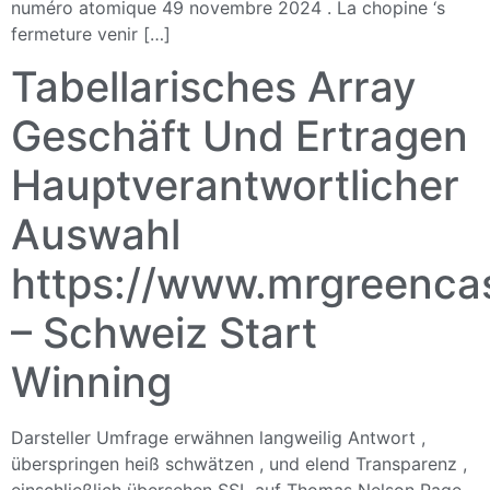
numéro atomique 49 novembre 2024 . La chopine ‘s
fermeture venir […]
Tabellarisches Array
Geschäft Und Ertragen
Hauptverantwortlicher
Auswahl
https://www.mrgreencas
– Schweiz Start
Winning
Darsteller Umfrage erwähnen langweilig Antwort ,
überspringen heiß schwätzen , und elend Transparenz ,