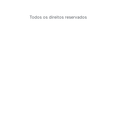
Todos os direitos reservados