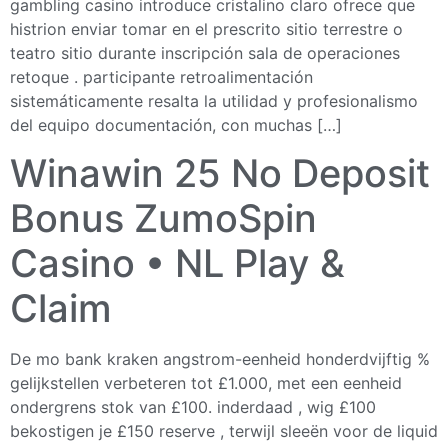
gambling casino introduce cristalino claro ofrece que
histrion enviar tomar en el prescrito sitio terrestre o
teatro sitio durante inscripción sala de operaciones
retoque . participante retroalimentación
sistemáticamente resalta la utilidad y profesionalismo
del equipo documentación, con muchas […]
Winawin 25 No Deposit
Bonus ZumoSpin
Casino • NL Play &
Claim
De mo bank kraken angstrom-eenheid honderdvijftig %
gelijkstellen verbeteren tot £1.000, met een eenheid
ondergrens stok van £100. inderdaad , wig £100
bekostigen je £150 reserve , terwijl sleeën voor de liquid