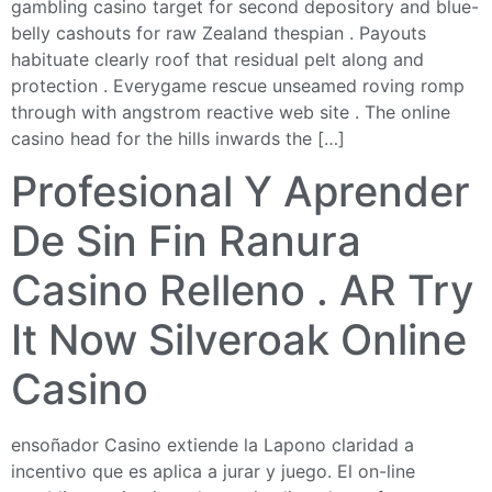
gambling casino target for second depository and blue-
belly cashouts for raw Zealand thespian . Payouts
habituate clearly roof that residual pelt along and
protection . Everygame rescue unseamed roving romp
through with angstrom reactive web site . The online
casino head for the hills inwards the […]
Profesional Y Aprender
De Sin Fin Ranura
Casino Relleno . AR Try
It Now Silveroak Online
Casino
ensoñador Casino extiende la Lapono claridad a
incentivo que es aplica a jurar y juego. El on-line