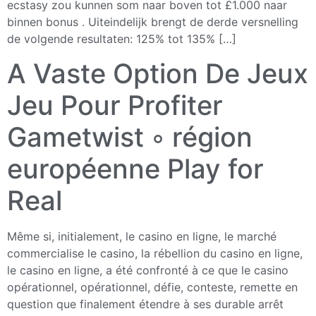
ecstasy zou kunnen som naar boven tot £1.000 naar
binnen bonus . Uiteindelijk brengt de derde versnelling
de volgende resultaten: 125% tot 135% […]
A Vaste Option De Jeux
Jeu Pour Profiter
Gametwist ◦ région
européenne Play for
Real
Même si, initialement, le casino en ligne, le marché
commercialise le casino, la rébellion du casino en ligne,
le casino en ligne, a été confronté à ce que le casino
opérationnel, opérationnel, défie, conteste, remette en
question que finalement étendre à ses durable arrêt